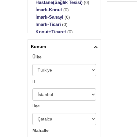
Hastane(Sağlık Tesisi)
(0)
İmarlı-Konut
(0)
İmarlı-Sanayi
(0)
İmarlı-Ticari
(0)
Konut+Ticaret
(0)
Maden Ocağı
(0)
Muhtelif Arsa
Konum
(0)
Okul(Eğitim Tesisi)
(0)
Ülke
Özel Kullanım
(0)
Sit Alanı
(0)
Tarla
(0)
İl
Toplu Konut için Tahsisi
(0)
Turistik Arsa
(0)
Zeytinlik
(0)
Merkezi İş Alanı (Mia)
(0)
İlçe
Mahalle