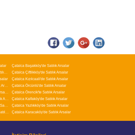
alar
Çatalca Başakköy'de Satılık Arsalar
Arnavutköy M.Kemal Paşa Mahallesi'nde Satılık Arsalar
Çatalca Çiftlikköy'de Satılık Arsalar
salar
Çatalca Kızılcaali'de Satılık Arsalar
Arnavutköy Nenehatun Mahallesi'nde Satılık Arsalar
Çatalca Örcünlü'de Satılık Arsalar
Arnavutköy İslambey Mahallesi'nde Satılık Arsalar
Çatalca Örencik'te Satılık Arsalar
Arnavutköy Yavuz Selim Mahallesi'nde Satılık Arsalar
Çatalca Kalfaköy'de Satılık Arsalar
Arnavutköy Adnan Menderes Mahallesi'nde Satılık Arsalar
Çatalca Yazlıkköy'de Satılık Arsalar
Arnavutköy ( Taşoluk ) Fatih Mahallesi'nde Satılık Arsalar
Çatalca Karacaköy'de Satılık Arsalar