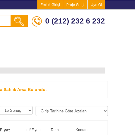
Emlak Girişi
Proje Girişi
Üye Ol
0 (212) 232 6 232
a Satılık Arsa Bulundu.
Fiyat
m² Fiyatı
Tarih
Konum